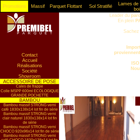
Lames de 
Promotions
Massif
Parquet Flottant
Sol Stratifié
boi
Leader du
par
En plein
P
Sachez 
Import
proviennent 
Contact
Accueil
ISO
Réalisations
Nous
Société
Showroom
ACCESSOIRE DE POSE
Cales de frappe
Colle MSPP 600ml ECOLOGIQUE
GRANDE POCHETTE
BAMBOU
Bambou massif STRONG verni
café 1830x138x14 lot fin de série
Bambou massif STRONG verni
clair naturel 1830x138x14 lot fin
de série
Bambou massif STRONG verni
CHOCO 920x96x14 lot fin de série
Bambou massif STRONG verni