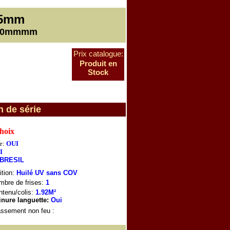
5mm
000mmmm
Prix catalogue:
Produit en
Stock
n de série
choix
e:
OUI
I
BRESIL
ition:
Huilé UV sans COV
mbre de frises:
1
tenu/colis:
1.92M²
inure languette:
Oui
assement non feu
: