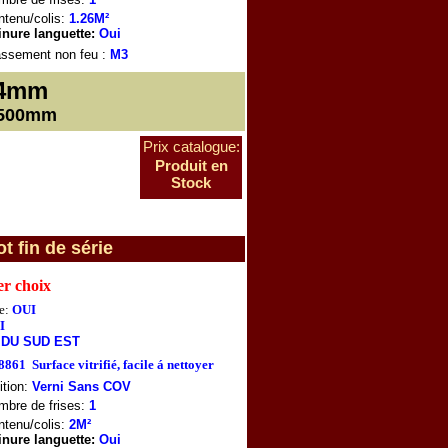
tenu/colis:
1.26M²
inure languette:
Oui
assement non feu
:
M3
4mm
1500mm
Prix catalogue:
Produit en
Stock
 fin de série
er choix
e:
OUI
I
 DU SUD EST
68861
Surface vitrifié, facile á nettoyer
ition:
Verni Sans COV
mbre de frises:
1
tenu/colis:
2M²
inure languette:
Oui