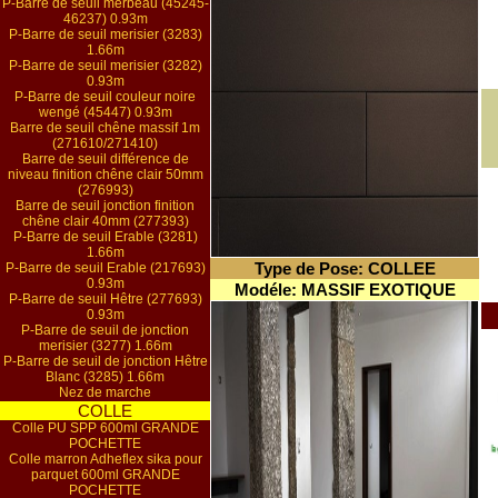
P-Barre de seuil merbeau (45245-
46237) 0.93m
P-Barre de seuil merisier (3283)
1.66m
P-Barre de seuil merisier (3282)
0.93m
P-Barre de seuil couleur noire
wengé (45447) 0.93m
Barre de seuil chêne massif 1m
(271610/271410)
Barre de seuil différence de
niveau finition chêne clair 50mm
(276993)
Barre de seuil jonction finition
chêne clair 40mm (277393)
P-Barre de seuil Erable (3281)
1.66m
Type de Pose: COLLEE
P-Barre de seuil Erable (217693)
0.93m
Modéle: MASSIF EXOTIQUE
P-Barre de seuil Hêtre (277693)
0.93m
P-Barre de seuil de jonction
merisier (3277) 1.66m
P-Barre de seuil de jonction Hêtre
Blanc (3285) 1.66m
Nez de marche
COLLE
Colle PU SPP 600ml GRANDE
POCHETTE
Colle marron Adheflex sika pour
parquet 600ml GRANDE
POCHETTE