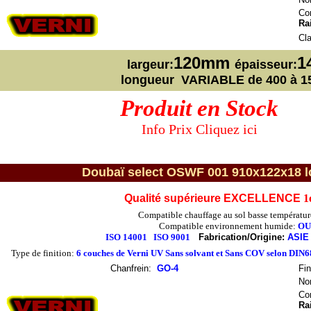
Con
Ra
Cl
120mm
1
largeur:
épaisseur:
longueur VARIABLE de 400 à 
Produit en Stock
Info Prix Cliquez ici
Doubaï select OSWF 001 910x122x18 lot
Qualité supérieure EXCELLENCE
1
Compatible chauffage au sol basse températur
Compatible environnement humide:
OU
ISO 14001
ISO 9001
Fabrication/Origine:
ASIE
Type de finition:
6 couches de Verni UV Sans solvant et Sans COV selon DIN
Chanfrein
:
GO-4
Fin
No
Con
Ra