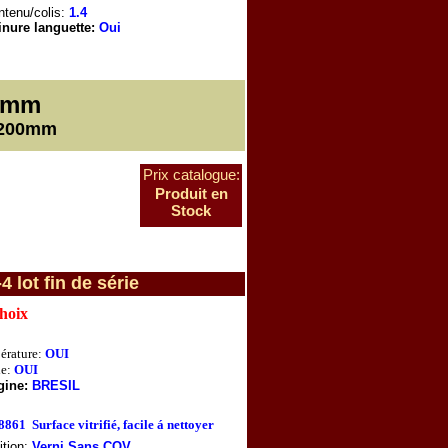
tenu/colis:
1.4
inure languette:
Oui
5mm
1200mm
Prix catalogue:
Produit en
Stock
lot fin de série
choix
érature:
OUI
e:
OUI
gine:
BRESIL
68861
Surface vitrifié, facile á nettoyer
ition:
Verni Sans COV