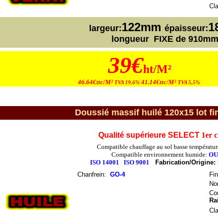
Cl
122mm
1
largeur:
épaisseur:
longueur FIXE de 910m
39€
ht/M²
46.64€ttc/M²
41.14€ttc/M²
TVA 19,6%
TVA 5,5%
Doussié massif huilé 120x15 lot fi
Qualité supérieure SELECT
1er 
Compatible chauffage au sol basse températur
Compatible environnement humide:
OU
ISO 14001
ISO 9001
Fabrication/Origine:
Chanfrein
:
GO-4
Fin
No
Con
Ra
Cl