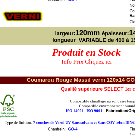
No
Con
Ra
Cl
120mm
1
largeur:
épaisseur:
longueur VARIABLE de 400 à 
Produit en Stock
Info Prix Cliquez ici
Coumarou Rouge Massif verni 120x14 GO-4 
Qualité supérieure SELECT
1er 
Compatible chauffage au sol basse temp
Compatible environnement humid
ISO 14001
ISO 9001
Fabrication/Ori
Type de finition:
7 couches de Verni UV Sans solvant et Sans COV selon DIN
Chanfrein
:
GO-4
Fin
No