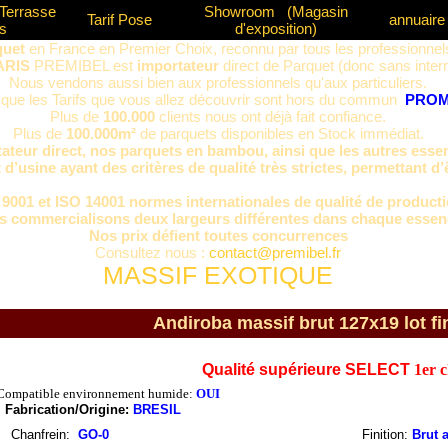
Terrasse
Showroom
(Magasin
Tarif Pose
annuaire 
s
d'exposition)
quet
en France en Premier Choix, reconnu par tous les professionne
ARIS
PREMIBEL est
importateur
direct de Parquet (donc sans inter
Nous vendons aussi bien aux professionnels qu'aux particuliers.
que les Tarifs que vous allez découvrir sont hors du commun
PROM
Plus de
100.000
clients nous ont déjà fait confiance.
Plus de
100.000m²
de parquets disponibles en Stock immédiat.
ateur direct, nos parquets en bambou, ainsi que les autres esse
d’usine ayant des critères de qualité très strictes, permettant d’
 9001 et ISO 14001 normes internationales de qualité de product
 commercialisons deux largeurs différentes dans chaque essen
Nos prix défient toutes concurrences
Consultez nous :
contact@premibel.fr
MASSIF EXOTIQUE
Andiroba massif brut 127x19 lot fi
Qualité supérieure SELECT
1er 
Compatible environnement humide:
OUI
Fabrication/Origine:
BRESIL
Chanfrein
:
GO-0
Finition:
Brut a