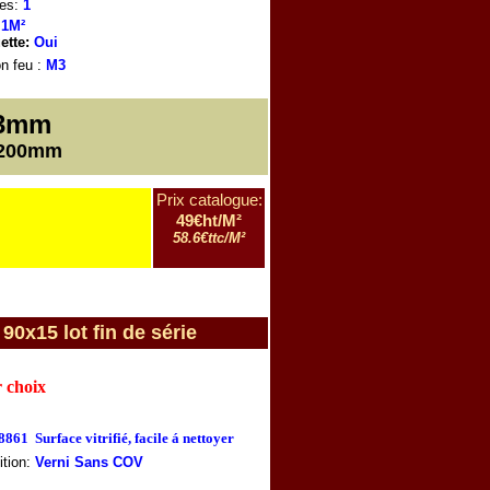
es:
1
1M²
ette:
Oui
n feu
:
M3
3mm
1200mm
Prix catalogue:
49€ht/M²
58.6€ttc/M²
15 lot fin de série
r choix
68861
Surface vitrifié, facile á nettoyer
ition:
Verni Sans COV