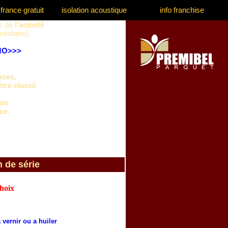
france gratuit
isolation acoustique
info franchise
ls de
l'activité
médiaire).
O>>>
nces,
être classé
ion
ce.
n de série
choix
 vernir ou a huiler