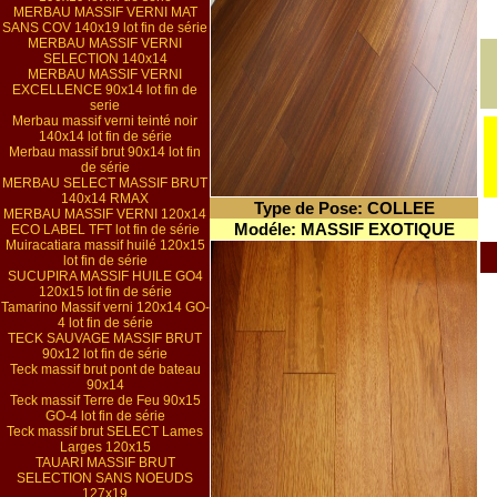
MERBAU MASSIF VERNI MAT
SANS COV 140x19 lot fin de série
MERBAU MASSIF VERNI
SELECTION 140x14
MERBAU MASSIF VERNI
EXCELLENCE 90x14 lot fin de
serie
Merbau massif verni teinté noir
140x14 lot fin de série
Merbau massif brut 90x14 lot fin
de série
MERBAU SELECT MASSIF BRUT
140x14 RMAX
Type de Pose: COLLEE
MERBAU MASSIF VERNI 120x14
Modéle: MASSIF EXOTIQUE
ECO LABEL TFT lot fin de série
Muiracatiara massif huilé 120x15
lot fin de série
SUCUPIRA MASSIF HUILE GO4
120x15 lot fin de série
Tamarino Massif verni 120x14 GO-
4 lot fin de série
TECK SAUVAGE MASSIF BRUT
90x12 lot fin de série
Teck massif brut pont de bateau
90x14
Teck massif Terre de Feu 90x15
GO-4 lot fin de série
Teck massif brut SELECT Lames
Larges 120x15
TAUARI MASSIF BRUT
SELECTION SANS NOEUDS
127x19