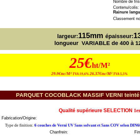
Nombre de fris
Contenu/colis:
Rainure langu
Classement no
115mm
1
largeur:
épaisseur:
longueur VARIABLE de 400 à 
25€
ht/M²
29.9€ttc/M²
26.37€ttc/M²
TVA 19,6%
TVA 5,5%
PARQUET COCOBLACK MASSIF VERNI teinté 90x
Qualité supérieure SELECTION
1e
Fabrication/Origine:
Type de finition:
6 couches de Verni UV Sans solvant et Sans COV selon DIN
Chanfrein
:
Fin