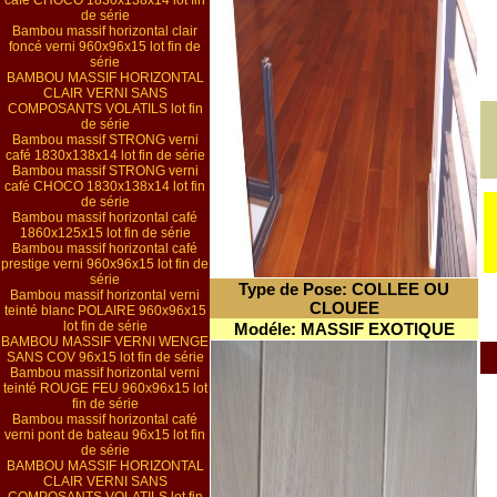
café CHOCO 1830x138x14 lot fin
de série
Bambou massif horizontal clair
foncé verni 960x96x15 lot fin de
série
BAMBOU MASSIF HORIZONTAL
CLAIR VERNI SANS
COMPOSANTS VOLATILS lot fin
de série
Bambou massif STRONG verni
café 1830x138x14 lot fin de série
Bambou massif STRONG verni
café CHOCO 1830x138x14 lot fin
de série
Bambou massif horizontal café
1860x125x15 lot fin de série
Bambou massif horizontal café
prestige verni 960x96x15 lot fin de
série
Type de Pose: COLLEE OU
Bambou massif horizontal verni
CLOUEE
teinté blanc POLAIRE 960x96x15
lot fin de série
Modéle: MASSIF EXOTIQUE
BAMBOU MASSIF VERNI WENGE
SANS COV 96x15 lot fin de série
Bambou massif horizontal verni
teinté ROUGE FEU 960x96x15 lot
fin de série
Bambou massif horizontal café
verni pont de bateau 96x15 lot fin
de série
BAMBOU MASSIF HORIZONTAL
CLAIR VERNI SANS