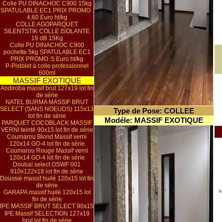
Colle PU DINACHOC C900 15kg
SPATULABLE EC1 PRIX PROMO :
4,60 Euro ht/kg
COLLE AGOPARQUET
SILENTSTIK COLLE ISOLANTE
19 dB 15Kg
Colle PU DINACHOC C900
pochette 5kg SPATULABLE EC1
PRIX PROMO :5 Euro ht/kg
P-Pistolet à colle professionnel
600ml
MASSIF EXOTIQUE
Andiroba massif brut 127x19 lot fin
de série
NATEL BURMA MASSIF BRUT
SELECT (SANS NOEUDS) 115x13
Type de Pose: COLLEE
lot fin de série
Modéle: MASSIF EXOTIQUE
PARQUET COCOBLACK MASSIF
VERNI teinté 90x15 lot fin de série
Coumarou Blond Massif verni
120x14 GO-4 lot fin de série
Coumarou Rouge Massif verni
120x14 GO-4 lot fin de série
Doubaï select OSWF 001
910x122x18 lot fin de série
Doussié massif huilé 120x15 lot fin
de série
GARAPA massif huilé 120x15 lot
fin de série
IPE MASSIF BRUT SELECT 90x15
IPE Massif SELECTION 127x19
brut lot fin de série