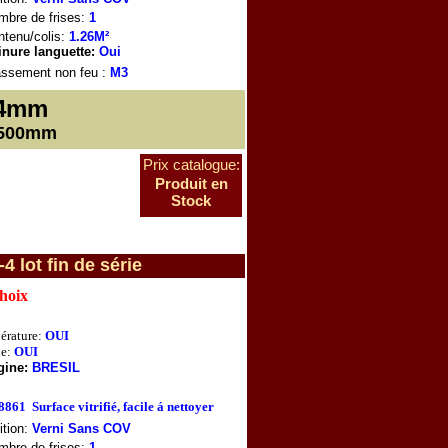
mbre de frises:
1
tenu/colis:
1.26M²
inure languette:
Oui
assement non feu
:
M3
4mm
1500mm
Prix catalogue:
Produit en
Stock
lot fin de série
choix
érature:
OUI
e:
OUI
gine:
BRESIL
68861
Surface vitrifié, facile á nettoyer
ition:
Verni Sans COV
mbre de frises:
1