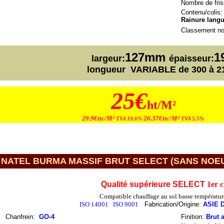
Nombre de fris
Contenu/colis:
Rainure langu
Classement no
127mm
1
largeur:
épaisseur:
longueur VARIABLE de 300 à 
25€
ht/M²
29.9€ttc/M²
26.37€ttc/M²
TVA 19,6%
TVA 5,5%
NATEL BURMA MASSIF BRUT SELECT (SANS NOEUDS)
Qualité supérieure SELECT
1er 
Compatible chauffage au sol basse températur
ISO 14001
ISO 9001
Fabrication/Origine:
ASIE 
Chanfrein
:
GO-4
Finition:
Brut a