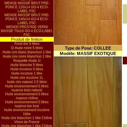
WENGE MASSIF BRUT PRE-
PONCE 120x14 GO-4 ECO-
LABEL FSC
WENGE MASSIF BRUT PRE-
PONCE 140x14 GO-4 ECO-
LABEL FSC
WENGE PRESTIGE VERNI
MASSIF 70x10 GO-4 ECO-LABEL
FSC
Produit de finition
Fond dur 5 litres
Type de Pose: COLLEE
D-Huile noire 5 litres
Huile cire blanc blanchon 1 litre
Modéle: MASSIF EXOTIQUE
Huile cire noire blanchon 1 litre
Roquette-Huile 1l
Huile blanche 5 litres
Huile incolore 5 litres
Huile incolore 1 litre
Huile cire incolore 1L
huile cire naturel 2,5 litres
Huile environnement 5 litres
nuance bois naturel
Huile environnement 5 litres
nuance chêne
Huile environnement 5 litres
nuance ton brut
Huile environnement incolore
1litre
Huile cire blanchon 1 litre Chêne
Vieux de France
Huile cire blanchon 1 litre Chêne