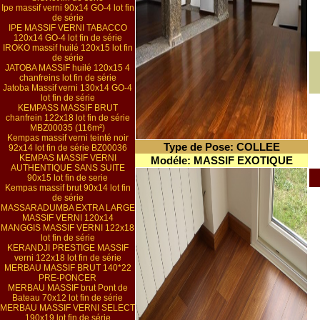
Ipe massif verni 90x14 GO-4 lot fin
de série
IPE MASSIF VERNI TABACCO
120x14 GO-4 lot fin de série
IROKO massif huilé 120x15 lot fin
de série
JATOBA MASSIF huilé 120x15 4
chanfreins lot fin de série
Jatoba Massif verni 130x14 GO-4
lot fin de série
KEMPASS MASSIF BRUT
chanfrein 122x18 lot fin de série
MBZ00035 (116m²)
Kempas massif verni teinté noir
Type de Pose: COLLEE
92x14 lot fin de série BZ00036
KEMPAS MASSIF VERNI
Modéle: MASSIF EXOTIQUE
AUTHENTIQUE SANS SUITE
90x15 lot fin de serie
Kempas massif brut 90x14 lot fin
de série
MASSARADUMBA EXTRA LARGE
MASSIF VERNI 120x14
MANGGIS MASSIF VERNI 122x18
lot fin de série
KERANDJI PRESTIGE MASSIF
verni 122x18 lot fin de série
MERBAU MASSIF BRUT 140*22
PRE-PONCER
MERBAU MASSIF brut Pont de
Bateau 70x12 lot fin de série
MERBAU MASSIF VERNI SELECT
190x19 lot fin de série