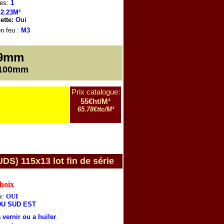
es:
1
2.23M²
ette:
Oui
n feu
:
M3
9mm
2100mm
Prix catalogue:
55€ht/M²
65.78€ttc/M²
 115x13 lot fin de série
choix
e:
OUI
DU SUD EST
 vernir ou a huiler