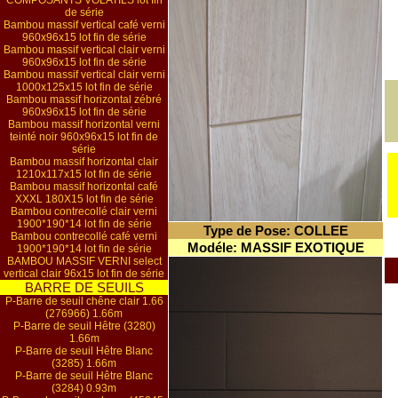
COMPOSANTS VOLATILS lot fin
de série
Bambou massif vertical café verni
960x96x15 lot fin de série
Bambou massif vertical clair verni
960x96x15 lot fin de série
Bambou massif vertical clair verni
1000x125x15 lot fin de série
Bambou massif horizontal zébré
960x96x15 lot fin de série
Bambou massif horizontal verni
teinté noir 960x96x15 lot fin de
série
Bambou massif horizontal clair
1210x117x15 lot fin de série
Bambou massif horizontal café
XXXL 180X15 lot fin de série
Bambou contrecollé clair verni
1900*190*14 lot fin de série
Type de Pose: COLLEE
Bambou contrecollé café verni
Modéle: MASSIF EXOTIQUE
1900*190*14 lot fin de série
BAMBOU MASSIF VERNI select
vertical clair 96x15 lot fin de série
BARRE DE SEUILS
P-Barre de seuil chêne clair 1.66
(276966) 1.66m
P-Barre de seuil Hêtre (3280)
1.66m
P-Barre de seuil Hêtre Blanc
(3285) 1.66m
P-Barre de seuil Hêtre Blanc
(3284) 0.93m