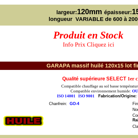
120mm
1
largeur:
épaisseur:
longueur VARIABLE de 600 à 2
Produit en Stock
Info Prix Cliquez ici
GARAPA massif huilé 120x15 lot fi
Qualité supérieure SELECT
1er 
Compatible chauffage au sol basse températur
Compatible environnement humide:
OU
ISO 14001
ISO 9001
Fabrication/Origine:
Chanfrein
:
GO-4
Fin
No
Con
Ra
Cl